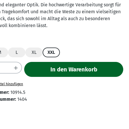
nd eleganter Optik. Die hochwertige Verarbeitung sorgt für
Tragekomfort und macht die Weste zu einem vielseitigen
ck, das sich sowohl im Alltag als auch zu besonderen
lvoll kombinieren lässt.
hlen
M
L
XL
XXL
Anzahl: Gib den gewünschten Wert ein ode
In den Warenkorb
tel hinzufügen
mer:
10914.5
Nummer:
1404