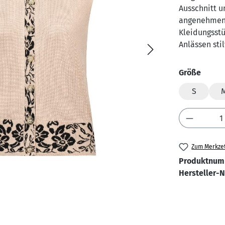
Ausschnitt u
angenehmen 
Kleidungsstü
Anlässen sti
auswä
Größe
S
Produkt 
Zum Merkzet
Produktnum
Hersteller-