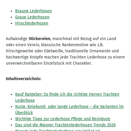
Braune Lederhosen
Graue Lederhosen
Hirschlederhosen
Aufwändige
Stickereien
, manchmal mit Bezug auf ein Land
oder einen Verein, klassische Rankenmotive wie z.B.
Hirschgeweihe oder Edelweiße, traditionelle Ornamente und
hochwertige Knöpfe machen jede Trachten Lederhose zu einem
unverwechselbaren Einzelstück mit Charakter.
Inhaltsverzeichnis:
Kauf Ratgeber: So finde ich die richtige Herren Trachten
Lederhose
Kurze, Kniebund- oder lange Lederhose – die Varianten im
Überblick
Wichtige Tipps zur Lederhose Pflege und Reinigung
Das sind die Männer Trachtenlederhosen Trends 2026