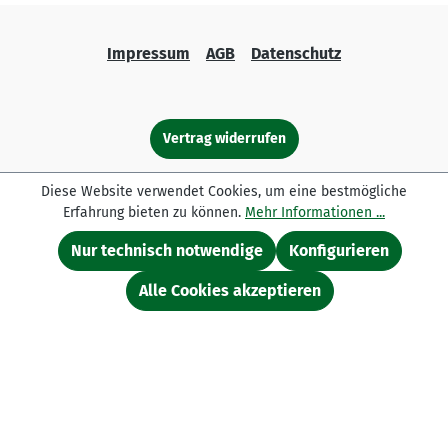
Impressum
AGB
Datenschutz
Vertrag widerrufen
Alle Preise inkl. gesetzl. Mehrwertsteuer zzgl.
Diese Website verwendet Cookies, um eine bestmögliche
Versandkosten
und ggf. Nachnahmegebühren, wenn nicht
Erfahrung bieten zu können.
Mehr Informationen ...
anders angegeben.
Nur technisch notwendige
Konfigurieren
* Ausgenommen Aktionen, bereits reduzierte Ware,
Jagdware, Spirituosen, Kosmetika, Haushaltswaren,
Alle Cookies akzeptieren
Wohnaccessoires, Accessoires, Deko- und Werbeartikel.