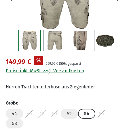
%
149,99 €
299,99 €
(50% gespart)
Preise inkl. MwSt. zzgl. Versandkosten
Herren Trachtenlederhose aus Ziegenleder
auswählen
Größe
44
46
48
50
52
54
56
(Diese Option ist zurzeit nicht verfügbar.)
(Diese Option ist zurzeit nicht verfügbar.)
(Diese Option ist zurzeit nicht verfügbar.
(Diese Option i
58