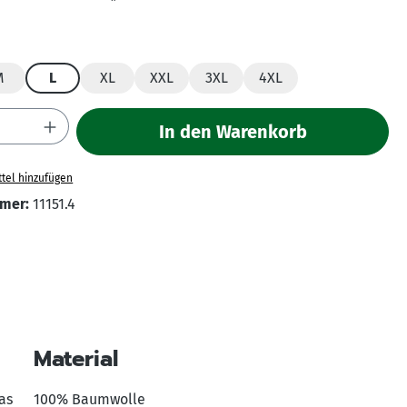
hlen
M
L
XL
XXL
3XL
4XL
Anzahl: Gib den gewünschten Wert ein ode
In den Warenkorb
tel hinzufügen
mer:
11151.4
Material
as
100% Baumwolle