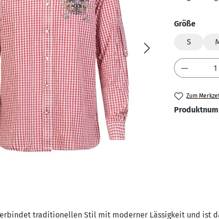
auswä
Größe
S
Produkt 
Zum Merkzet
Produktnum
erbindet traditionellen Stil mit moderner Lässigkeit und ist d