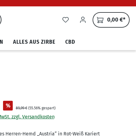
0,00 €*
N
ALLES AUS ZIRBE
CBD
€
%
89,99 €
(55.56% gespart)
 MwSt. zzgl. Versandkosten
s Herren-Hemd „Austria“ in Rot-Weiß Kariert