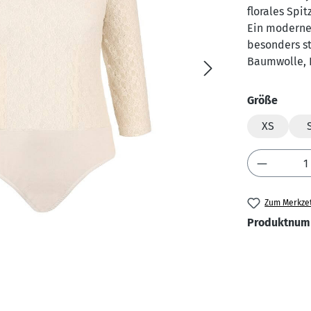
florales Spi
Ein moderner
besonders st
Baumwolle, E
auswä
Größe
XS
Produkt 
Zum Merkzet
Produktnum