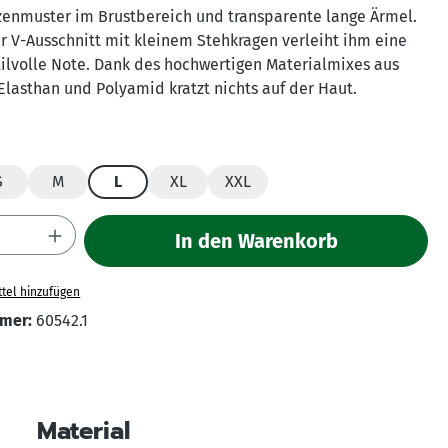
tzenmuster im Brustbereich und transparente lange Ärmel.
 V-Ausschnitt mit kleinem Stehkragen verleiht ihm eine
ilvolle Note. Dank des hochwertigen Materialmixes aus
lasthan und Polyamid kratzt nichts auf der Haut.
hlen
S
M
L
XL
XXL
Anzahl: Gib den gewünschten Wert ein ode
In den Warenkorb
tel hinzufügen
mer:
60542.1
Material