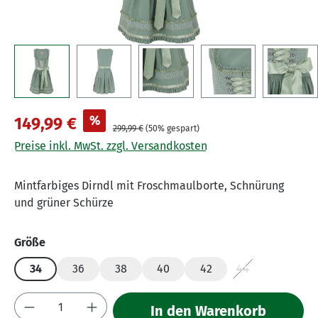
%
149,99 €
299,99 €
(50% gespart)
Preise inkl. MwSt. zzgl. Versandkosten
Mintfarbiges Dirndl mit Froschmaulborte, Schnürung
und grüner Schürze
auswählen
Größe
34
36
38
40
42
44
(Diese Option ist
Produkt Anzahl: Gib den gewünschten Wert 
In den Warenkorb