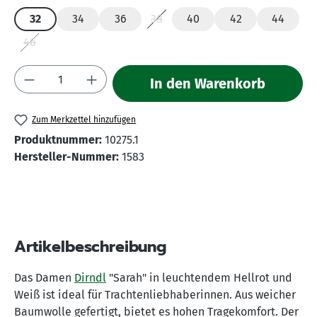
32
34
36
38
40
42
44
(Diese Option ist zurzeit nicht verfü
46
(Diese Option ist zurzeit nicht verfügbar.)
Produkt Anzahl: Gib den gewünschten Wert 
In den Warenkorb
Zum Merkzettel hinzufügen
Produktnummer:
10275.1
Hersteller-Nummer:
1583
Artikelbeschreibung
Das Damen
Dirndl
"Sarah" in leuchtendem Hellrot und
Weiß ist ideal für Trachtenliebhaberinnen. Aus weicher
Baumwolle gefertigt, bietet es hohen Tragekomfort. Der