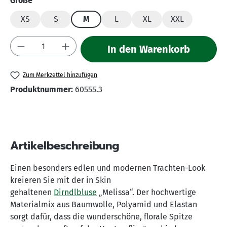
Größe
XS
S
M
L
XL
XXL
Produkt Anzahl: Gib den gewünschten Wert 
In den Warenkorb
Zum Merkzettel hinzufügen
Produktnummer:
60555.3
Artikelbeschreibung
Einen besonders edlen und modernen Trachten-Look
kreieren Sie mit der in Skin
gehaltenen
Dirndlbluse
„Melissa“. Der hochwertige
Materialmix aus Baumwolle, Polyamid und Elastan
sorgt dafür, dass die wunderschöne, florale Spitze