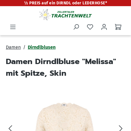
½ PREIS auf ein DIRNDL oder LEDERHOSE*
alt springen
Damen
Dirndlblusen
Damen Dirndlbluse "Melissa"
mit Spitze, Skin
Bildergalerie überspringen