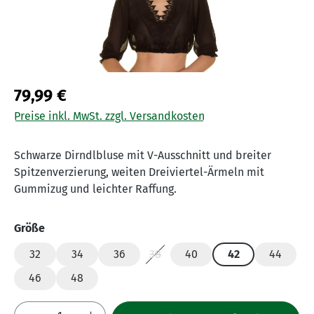
79,99 €
Preise inkl. MwSt. zzgl. Versandkosten
Schwarze Dirndlbluse mit V-Ausschnitt und breiter
Spitzenverzierung, weiten Dreiviertel-Ärmeln mit
Gummizug und leichter Raffung.
auswählen
Größe
32
34
36
38
40
42
44
(Diese Option ist zurzeit nicht verfü
46
48
Produkt Anzahl: Gib den gewünschten Wert 