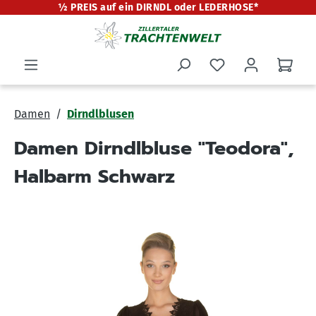
½ PREIS auf ein DIRNDL oder LEDERHOSE*
alt springen
Damen
Dirndlblusen
Damen Dirndlbluse "Teodora",
Halbarm Schwarz
Bildergalerie überspringen