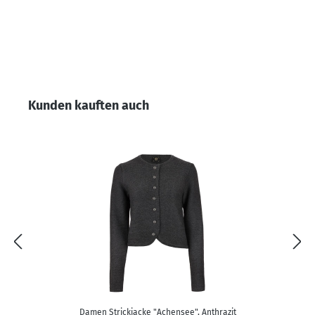
Produktgalerie überspringen
Kunden kauften auch
Damen Strickjacke "Achensee", Anthrazit