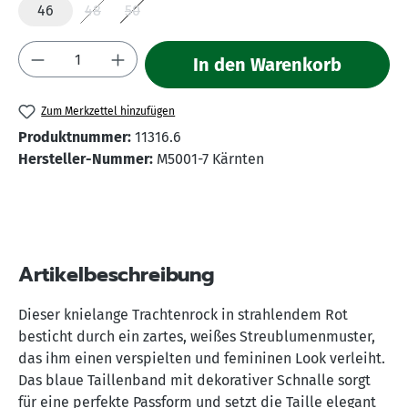
46
48
50
(Diese Option ist zurzeit nicht verfügbar.)
(Diese Option ist zurzeit nicht verfügbar.)
Produkt Anzahl: Gib den gewünschten Wert 
In den Warenkorb
Zum Merkzettel hinzufügen
Produktnummer:
11316.6
Hersteller-Nummer:
M5001-7 Kärnten
Artikelbeschreibung
Dieser knielange Trachtenrock in strahlendem Rot
besticht durch ein zartes, weißes Streublumenmuster,
das ihm einen verspielten und femininen Look verleiht.
Das blaue Taillenband mit dekorativer Schnalle sorgt
für eine perfekte Passform und setzt die Taille elegant