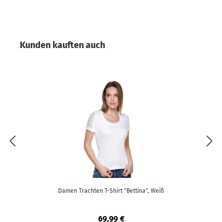
Produktgalerie überspringen
Kunden kauften auch
Damen Trachten T-Shirt "Bettina", Weiß
69,99 €