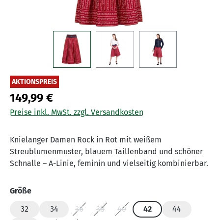
AKTIONSPREIS
149,99 €
Preise inkl. MwSt. zzgl. Versandkosten
Knielanger Damen Rock in Rot mit weißem
Streublumenmuster, blauem Taillenband und schöner
Schnalle – A-Linie, feminin und vielseitig kombinierbar.
auswählen
Größe
32
34
36
38
40
42
44
(Diese Option ist zurzeit nicht verfügbar.)
(Diese Option ist zurzeit nicht verfügba
(Diese Option ist zurzeit nicht v