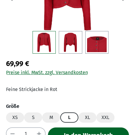
69,99 €
Preise inkl. MwSt. zzgl. Versandkosten
Feine Strickjacke in Rot
auswählen
Größe
XS
S
M
L
XL
XXL
Produkt Anzahl: Gib den gewünschten Wert 