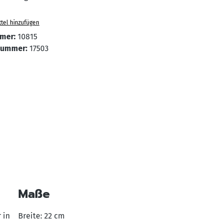
tel hinzufügen
mer:
10815
Nummer:
17503
Maße
 in
Breite: 22 cm