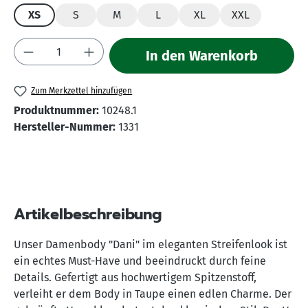
XS
S
M
L
XL
XXL
Produkt Anzahl: Gib den gewünschten Wert 
In den Warenkorb
Zum Merkzettel hinzufügen
Produktnummer:
10248.1
Hersteller-Nummer:
1331
Artikelbeschreibung
Unser Damenbody "Dani" im eleganten Streifenlook ist
ein echtes Must-Have und beeindruckt durch feine
Details. Gefertigt aus hochwertigem Spitzenstoff,
verleiht er dem Body in Taupe einen edlen Charme. Der