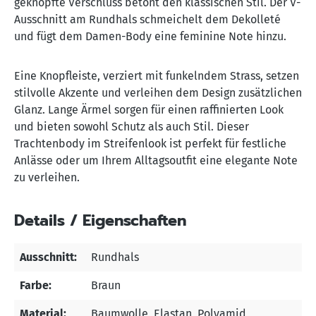
geknöpfte Verschluss betont den klassischen Stil. Der V-
Ausschnitt am Rundhals schmeichelt dem Dekolleté
und fügt dem Damen-Body eine feminine Note hinzu.
Eine Knopfleiste, verziert mit funkelndem Strass, setzen
stilvolle Akzente und verleihen dem Design zusätzlichen
Glanz. Lange Ärmel sorgen für einen raffinierten Look
und bieten sowohl Schutz als auch Stil. Dieser
Trachtenbody im Streifenlook ist perfekt für festliche
Anlässe oder um Ihrem Alltagsoutfit eine elegante Note
zu verleihen.
Details / Eigenschaften
Ausschnitt:
Rundhals
Farbe:
Braun
Material:
Baumwolle
, Elastan
, Polyamid