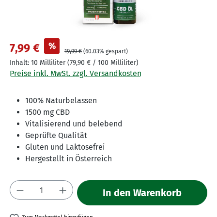
%
7,99 €
19,99 €
(60.03% gespart)
Inhalt:
10 Milliliter
(79,90 € / 100 Milliliter)
Preise inkl. MwSt. zzgl. Versandkosten
100% Naturbelassen
1500 mg CBD
Vitalisierend und belebend
Geprüfte Qualität
Gluten und Laktosefrei
Hergestellt in Österreich
Produkt Anzahl: Gib den gewünschten Wert 
In den Warenkorb