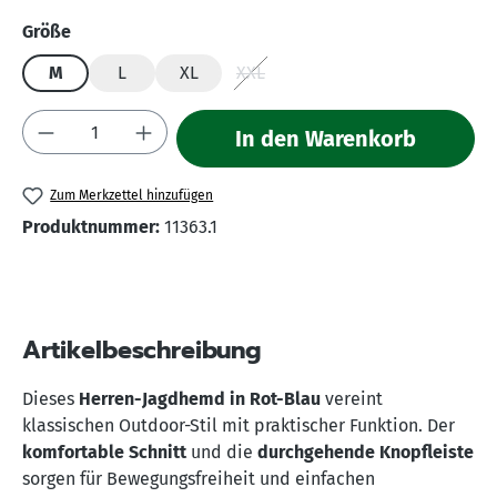
auswählen
Größe
M
L
XL
XXL
(Diese Option ist zurzeit nicht verf
Produkt Anzahl: Gib den gewünschten Wert 
In den Warenkorb
Zum Merkzettel hinzufügen
Produktnummer:
11363.1
Artikelbeschreibung
Dieses
Herren-Jagdhemd in Rot-Blau
vereint
klassischen Outdoor-Stil mit praktischer Funktion. Der
komfortable Schnitt
und die
durchgehende Knopfleiste
sorgen für Bewegungsfreiheit und einfachen