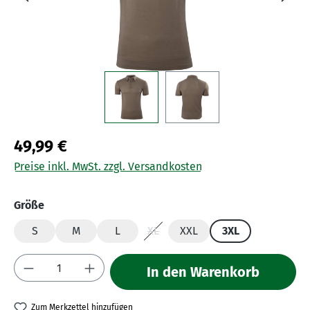
49,99 €
Preise inkl. MwSt. zzgl. Versandkosten
auswählen
Größe
S
M
L
XL
XXL
3XL
(Diese Option ist zurzeit nicht verfü
Produkt Anzahl: Gib den gewünschten Wert 
In den Warenkorb
Zum Merkzettel hinzufügen