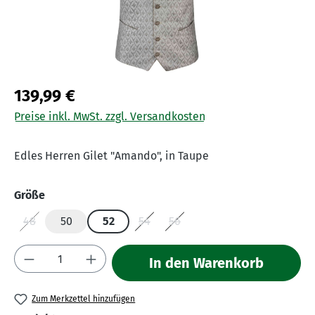
139,99 €
Preise inkl. MwSt. zzgl. Versandkosten
Edles Herren Gilet "Amando", in Taupe
auswählen
Größe
48
50
52
54
56
(Diese Option ist zurzeit nicht verfügbar.)
(Diese Option ist zurzeit nicht verfügba
(Diese Option ist zurzeit nicht 
Produkt Anzahl: Gib den gewünschten Wert 
In den Warenkorb
Zum Merkzettel hinzufügen