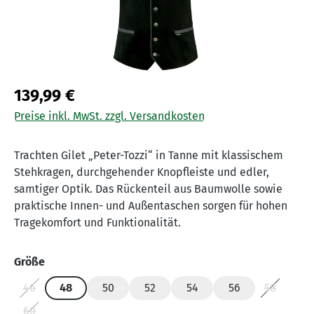
139,99 €
Preise inkl. MwSt. zzgl. Versandkosten
Trachten Gilet „Peter-Tozzi“ in Tanne mit klassischem
Stehkragen, durchgehender Knopfleiste und edler,
samtiger Optik. Das Rückenteil aus Baumwolle sowie
praktische Innen- und Außentaschen sorgen für hohen
Tragekomfort und Funktionalität.
auswählen
Größe
46
48
50
52
54
56
58
(Diese Option ist zurzeit nicht verfügbar.)
(Diese Opt
60