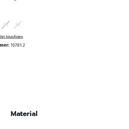
hlen
50
52
on ist zurzeit nicht verfügbar.)
se Option ist zurzeit nicht verfügbar.)
(Diese Option ist zurzeit nicht verfügbar.)
(Diese Option ist zurzeit nicht verfügbar.)
tel hinzufügen
mer:
10781.2
Material