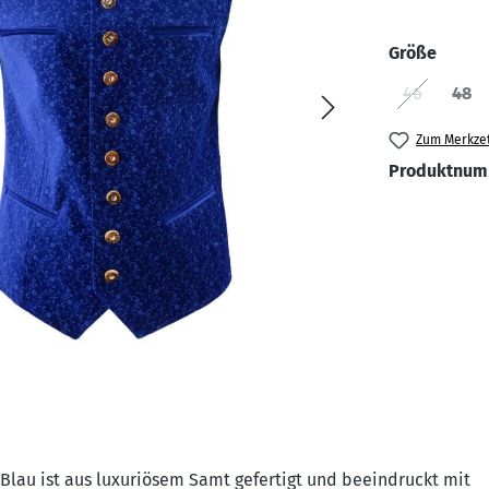
auswä
Größe
46
48
(Diese Opti
(Die
Zum Merkzet
Produktnum
 Blau ist aus luxuriösem Samt gefertigt und beeindruckt mit