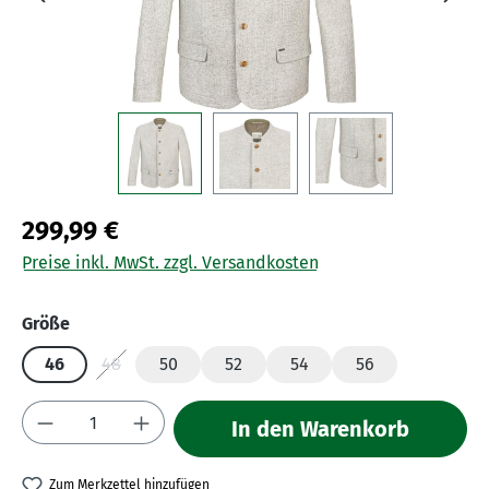
299,99 €
Preise inkl. MwSt. zzgl. Versandkosten
auswählen
Größe
46
48
50
52
54
56
(Diese Option ist zurzeit nicht verfügbar.)
Produkt Anzahl: Gib den gewünschten Wert 
In den Warenkorb
Zum Merkzettel hinzufügen