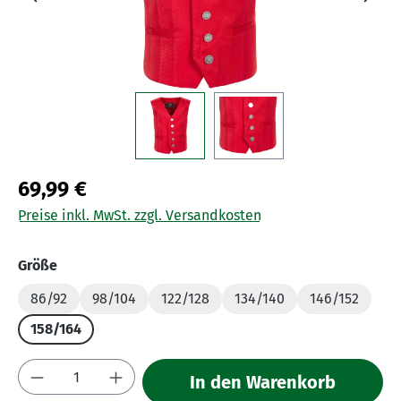
69,99 €
Preise inkl. MwSt. zzgl. Versandkosten
auswählen
Größe
86/92
98/104
122/128
134/140
146/152
158/164
Produkt Anzahl: Gib den gewünschten Wert 
In den Warenkorb