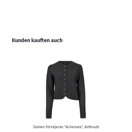
Produktgalerie überspringen
Kunden kauften auch
Damen Strickjacke "Achensee", Anthrazit