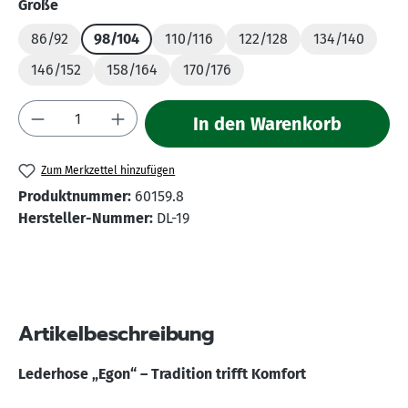
auswählen
Größe
86/92
98/104
110/116
122/128
134/140
146/152
158/164
170/176
Produkt Anzahl: Gib den gewünschten Wert 
In den Warenkorb
Zum Merkzettel hinzufügen
Produktnummer:
60159.8
Hersteller-Nummer:
DL-19
Artikelbeschreibung
Lederhose „Egon“ – Tradition trifft Komfort