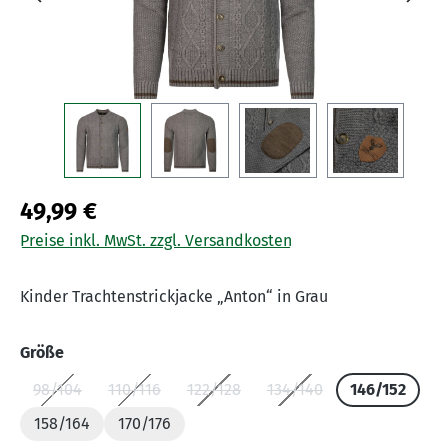
49,99 €
Preise inkl. MwSt. zzgl. Versandkosten
Kinder Trachtenstrickjacke „Anton“ in Grau
auswählen
Größe
98/104
110/116
122/128
134/140
146/152
(Diese Option ist zurzeit nicht verfügbar.)
(Diese Option ist zurzeit nicht verfügbar.)
(Diese Option ist zurzeit nicht verfüg
(Diese Option ist zurzeit
158/164
170/176