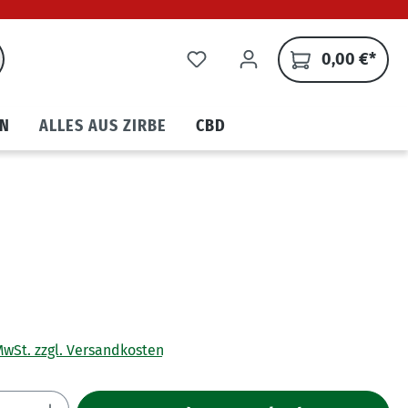
0,00 €*
N
ALLES AUS ZIRBE
CBD
 MwSt. zzgl. Versandkosten
Anzahl: Gib den gewünschten Wert ein ode