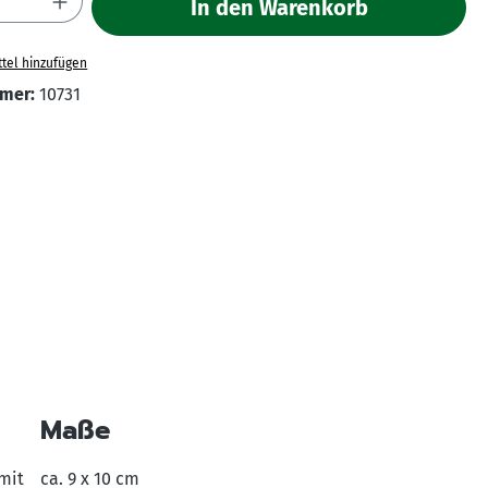
In den Warenkorb
tel hinzufügen
mer:
10731
Maße
mit
ca. 9 x 10 cm