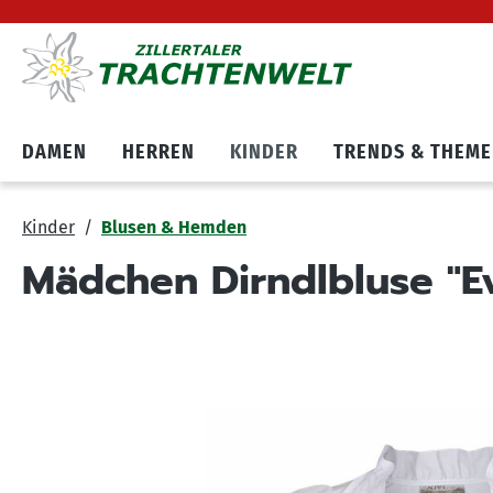
Hauptnavigation springen
Zum Cookie Banner springen
DAMEN
HERREN
KINDER
TRENDS & THEM
Kinder
Blusen & Hemden
Mädchen Dirndlbluse "E
Bildergalerie überspringen