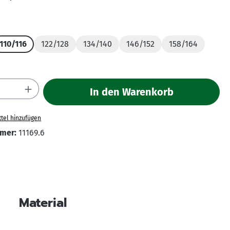
hlen
110/116
122/128
134/140
146/152
158/164
Anzahl: Gib den gewünschten Wert ein ode
In den Warenkorb
tel hinzufügen
mer:
11169.6
Material