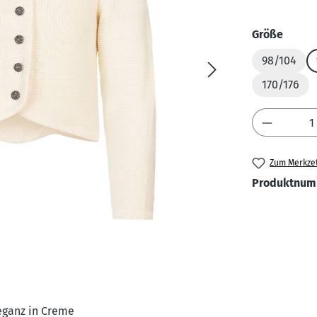
auswä
Größe
98/104
170/176
Produkt 
Zum Merkzet
Produktnum
eganz in Creme