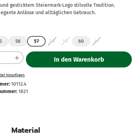
und gesticktem Steiermark-Logo stilvolle Tradition.
elegante Anlässe und alltäglichen Gebrauch.
hlen
5
56
57
58
59
60
61
(Diese Option ist zurzeit nicht verfügbar.)
(Diese Option ist zurzeit nicht verfüg
(Diese Option ist zurz
Anzahl: Gib den gewünschten Wert ein ode
In den Warenkorb
tel hinzufügen
mer:
10112.4
Nummer:
1621
Material