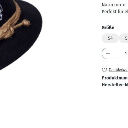
Naturkordel 
Perfekt für 
auswä
Größe
54
5
Produkt 
Zum Merkzet
Produktnum
Hersteller-