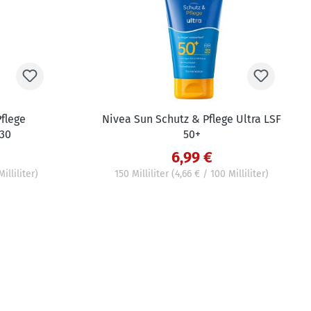
flege
Nivea Sun Schutz & Pflege Ultra LSF
 30
50+
6,99 €
illiliter)
150 Milliliter
(4,66 € / 100 Milliliter)