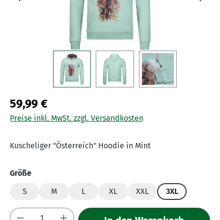
59,99 €
Preise inkl. MwSt. zzgl. Versandkosten
Kuscheliger "Österreich" Hoodie in Mint
auswählen
Größe
S
M
L
XL
XXL
3XL
Produkt Anzahl: Gib den gewünschten Wert 