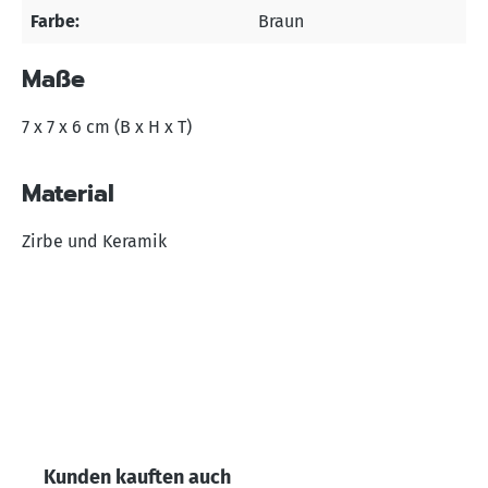
Farbe:
Braun
Maße
7 x 7 x 6 cm (B x H x T)
Material
Zirbe und Keramik
Produktgalerie überspringen
Kunden kauften auch