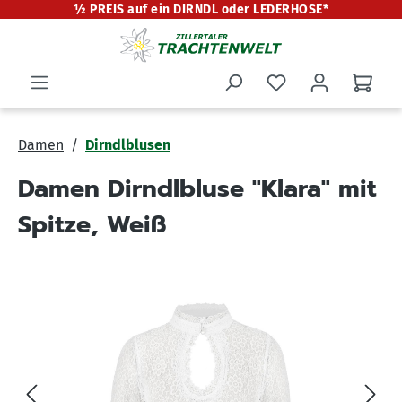
½ PREIS auf ein DIRNDL oder LEDERHOSE*
alt springen
Damen
Dirndlblusen
Damen Dirndlbluse "Klara" mit
Spitze, Weiß
Bildergalerie überspringen