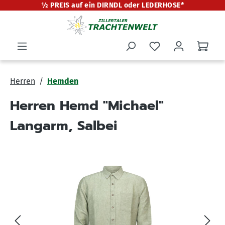
½ PREIS auf ein DIRNDL oder LEDERHOSE*
alt springen
Herren
Hemden
Herren Hemd "Michael"
Langarm, Salbei
Bildergalerie überspringen