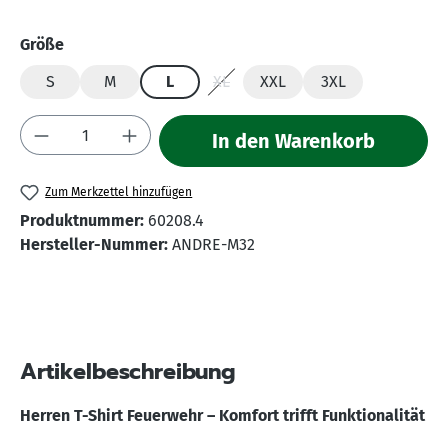
auswählen
Größe
S
M
L
XL
XXL
3XL
(Diese Option ist zurzeit nicht verfü
Produkt Anzahl: Gib den gewünschten Wert 
In den Warenkorb
Zum Merkzettel hinzufügen
Produktnummer:
60208.4
Hersteller-Nummer:
ANDRE-M32
Artikelbeschreibung
Herren T-Shirt Feuerwehr – Komfort trifft Funktionalität