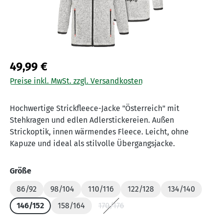
49,99 €
Preise inkl. MwSt. zzgl. Versandkosten
Hochwertige Strickfleece-Jacke "Österreich" mit
Stehkragen und edlen Adlerstickereien. Außen
Strickoptik, innen wärmendes Fleece. Leicht, ohne
Kapuze und ideal als stilvolle Übergangsjacke.
auswählen
Größe
86/92
98/104
110/116
122/128
134/140
146/152
158/164
170/176
(Diese Option ist zurzeit nicht verf