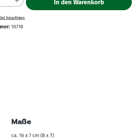
In den Warenkorb
tel hinzufügen
mer:
10718
Maße
ca. 16 x 7 cm (B x T)