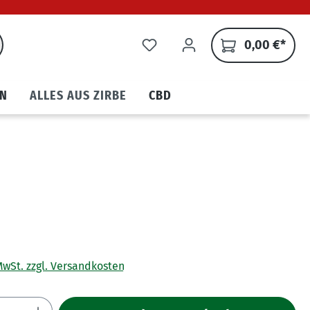
0,00 €*
N
ALLES AUS ZIRBE
CBD
 MwSt. zzgl. Versandkosten
Anzahl: Gib den gewünschten Wert ein ode