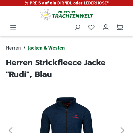
½ PREIS auf ein DIRNDL oder LEDERHOSE*
alt springen
Herren
Jacken & Westen
Herren Strickfleece Jacke
"Rudi", Blau
Bildergalerie überspringen