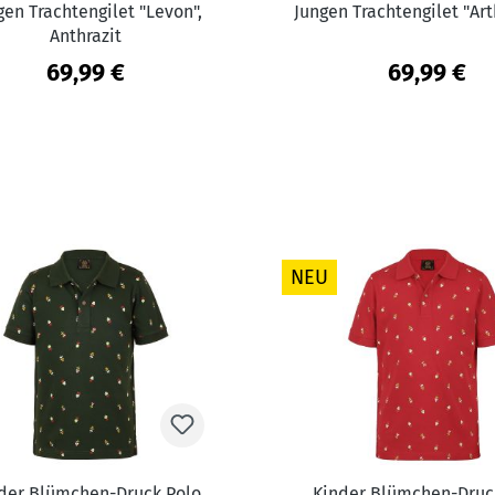
gen Trachtengilet "Levon",
Jungen Trachtengilet "Art
Anthrazit
69,99 €
69,99 €
NEU
der Blümchen-Druck Polo
Kinder Blümchen-Druc