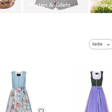
ts
Blusen & Hemden
Shirts
Farbe