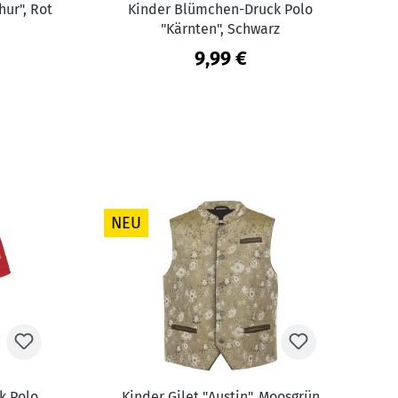
hur", Rot
Kinder Blümchen-Druck Polo
"Kärnten", Schwarz
9,99 €
NEU
k Polo
Kinder Gilet "Austin", Moosgrün